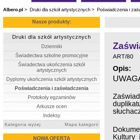
Albero.pl
>
Druki dla szkół artystycznych
>
Poświadczenia i zaś
Nasze produkty:
Druki dla szkół artystycznych
Zaświ
Dzienniki
Świadectwa szkolne promocyjne
ART/80
Świadectwa ukończenia szkół
Opis:
artystycznych
UWAGA: 
Dyplomy ukończenia szkół artystycznych
Poświadczenia i zaświadczenia
Zaświad
Protokoły egzaminów
duplika
Arkusze ocen
słuchacz
Indeksy
Kategoria wyżej
Mapa kategorii
Dokumen
Kultury
NOWA OFERTA