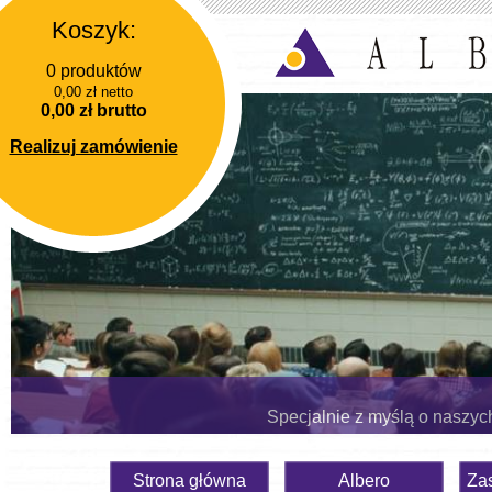
Koszyk:
0 produktów
0,00 zł netto
0,00 zł brutto
Realizuj zamówienie
Specjalnie z myślą o naszyc
Strona główna
Albero
Za