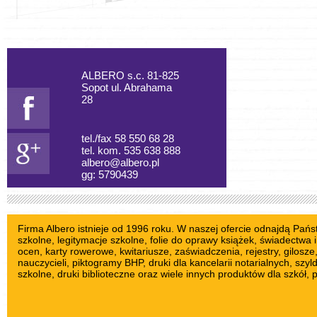
ALBERO s.c. 81-825
Sopot ul. Abrahama
28
tel./fax 58 550 68 28
tel. kom. 535 638 888
albero@albero.pl
gg: 5790439
Firma Albero istnieje od 1996 roku. W naszej ofercie odnajdą Pań
szkolne
, legitymacje szkolne,
folie do oprawy książek
, świadectwa i
ocen,
karty rowerowe
,
kwitariusze
, zaświadczenia, rejestry,
gilosze
nauczycieli
,
piktogramy BHP
, druki dla kancelarii notarialnych,
szyl
szkolne
, druki biblioteczne oraz wiele innych produktów dla szkół, 