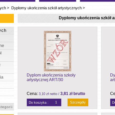
nych
>
Dyplomy ukończenia szkół artystycznych
>
Dyplomy ukończenia szkół a
ych
ne
ł
ł
Dyplom ukończenia szkoły
Dy
ia
artystycznej ART/30
ar
Cena:
3,81 zł brutto
Ce
3,10 zł netto /
Szczegóły
tegorii