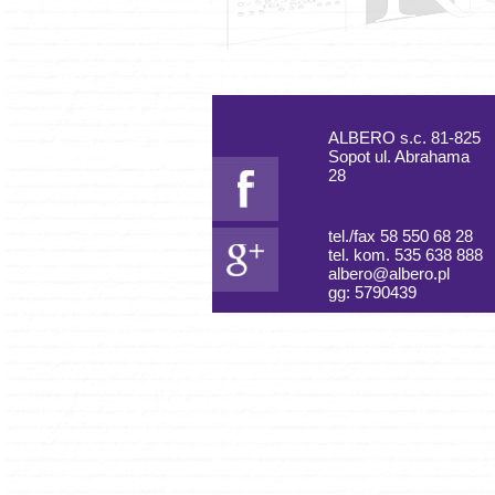
ALBERO s.c. 81-825
Sopot ul. Abrahama
28
tel./fax 58 550 68 28
tel. kom. 535 638 888
albero@albero.pl
gg: 5790439