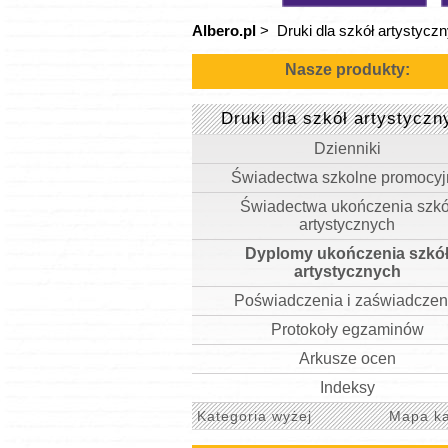
Albero.pl
>
Druki dla szkół artystycz
Nasze produkty:
Druki dla szkół artystyczn
Dzienniki
Świadectwa szkolne promocyj
Świadectwa ukończenia szkó
artystycznych
Dyplomy ukończenia szkó
artystycznych
Poświadczenia i zaświadczen
Protokoły egzaminów
Arkusze ocen
Indeksy
Kategoria wyżej
Mapa ka