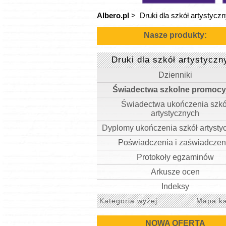
Albero.pl
>
Druki dla szkół artystycz
Nasze produkty:
Druki dla szkół artystyczn
Dzienniki
Świadectwa szkolne promocy
Świadectwa ukończenia szkó
artystycznych
Dyplomy ukończenia szkół artysty
Poświadczenia i zaświadczen
Protokoły egzaminów
Arkusze ocen
Indeksy
Kategoria wyżej
Mapa ka
NOWA OFERTA