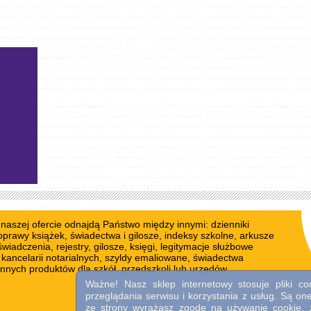
W naszej ofercie odnajdą Państwo między innymi:
dzienniki
 oprawy książek
, świadectwa i gilosze,
indeksy szkolne
, arkusze
świadczenia, rejestry,
gilosze
, księgi,
legitymacje służbowe
a kancelarii notarialnych,
szyldy emaliowane
,
świadectwa
e innych produktów dla szkół, przedszkoli lub urzędów.
Ważne! Nasz sklep internetowy stosuje pliki 
przeglądania serwisu i korzystania z usług. Są o
ze strony wyrażasz zgodę na używanie cookie, z