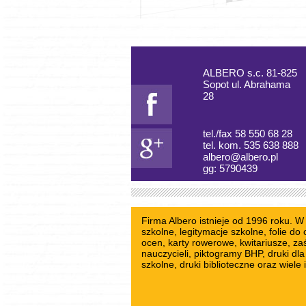
ALBERO s.c. 81-825
Sopot ul. Abrahama
28
tel./fax 58 550 68 28
tel. kom. 535 638 888
albero@albero.pl
gg: 5790439
Firma Albero istnieje od 1996 roku. 
szkolne
, legitymacje szkolne,
folie do
ocen,
karty rowerowe
,
kwitariusze
, za
nauczycieli
,
piktogramy BHP
, druki dl
szkolne
, druki biblioteczne oraz wiel