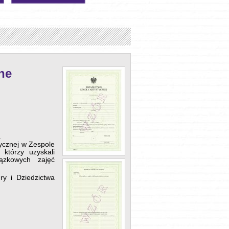
ne
a
tycznej w Zespole
którzy uzyskali
ązkowych zajęć
y i Dziedzictwa