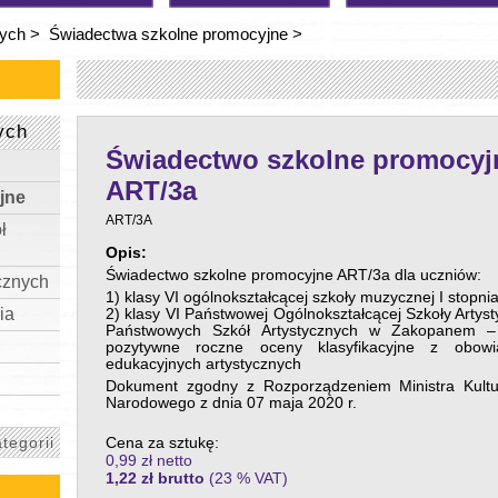
nych
>
Świadectwa szkolne promocyjne
>
ych
Świadectwo szkolne promocyj
ART/3a
jne
ART/3A
ł
Opis:
Świadectwo szkolne promocyjne ART/3a dla uczniów:
cznych
1) klasy VI ogólnokształcącej szkoły muzycznej I stopni
ia
2) klasy VI Państwowej Ogólnokształcącej Szkoły Artys
Państwowych Szkół Artystycznych w Zakopanem – 
pozytywne roczne oceny klasyfikacyjne z obowi
edukacyjnych artystycznych
Dokument zgodny z Rozporządzeniem Ministra Kultur
Narodowego z dnia 07 maja 2020 r.
tegorii
Cena za sztukę:
0,99 zł netto
1,22
zł brutto
(23 % VAT)