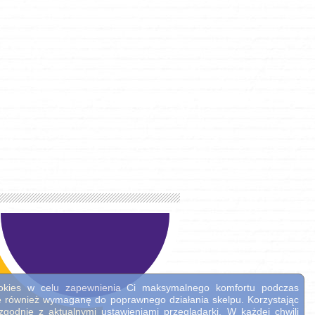
cookies w celu zapewnienia Ci maksymalnego komfortu podczas
ne również wymaganę do poprawnego działania skelpu. Korzystając
godnie z aktualnymi ustawieniami przeglądarki. W każdej chwili