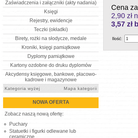
Zaświadczenia i załączniki (akty nadania)
Cena za
Księgi
2,90 zł n
Rejestry, ewidencje
3,57
zł 
Teczki (okładki)
Birety, rożki na słodycze, medale
Ilość:
Kroniki, księgi pamiątkowe
Dyplomy pamiątkowe
Kartony ozdobne do druku dyplomów
Akcydensy księgowe, bankowe, płacowo-
kadrowe i magazynowe
Kategoria wyżej
Mapa kategorii
NOWA OFERTA
Zobacz naszą nową ofertę:
Puchary
Statuetki i figurki odlewane lub
ceramiczne