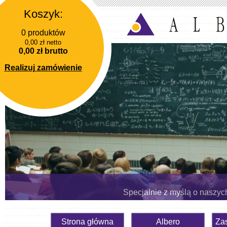
Koszyk:
0 produktów
0,00 zł netto
0,00 zł brutto
Realizuj zamówienie
Specjalnie z myślą o naszyc
Strona główna
Albero
Za