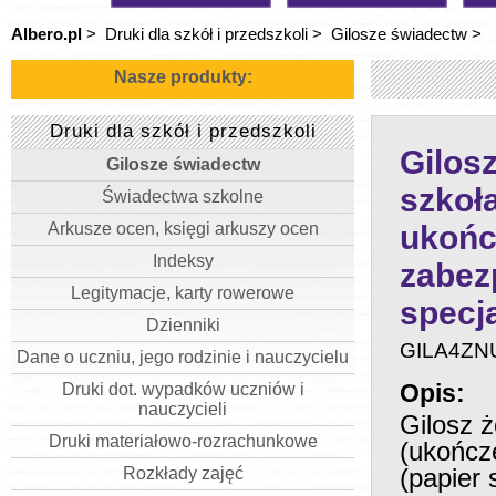
Albero.pl
>
Druki dla szkół i przedszkoli
>
Gilosze świadectw
>
Nasze produkty:
Druki dla szkół i przedszkoli
Gilosz
Gilosze świadectw
szkoła
Świadectwa szkolne
Arkusze ocen, księgi arkuszy ocen
ukończ
Indeksy
zabez
Legitymacje, karty rowerowe
specj
Dzienniki
GILA4ZN
Dane o uczniu, jego rodzinie i nauczycielu
Opis:
Druki dot. wypadków uczniów i
nauczycieli
Gilosz ż
Druki materiałowo-rozrachunkowe
(ukończ
(papier 
Rozkłady zajęć