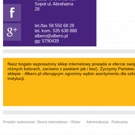
Sopot ul. Abrahama
28
tel./fax 58 550 68 28
tel. kom. 535 638 888
albero@albero.pl
gg: 5790439
Nasz bogato wyposażony sklep internetowy posiada w ofercie swoj
różnych kolorach, zarówno z paskiem jak i bez). Życzymy Państ
sklepie - Albero.pl oferującym ogromny wybór asortymentu dla szkó
instytucji.
Projekt i wykonanie:
Strony internetowe
- ITelier
Administracja
-
Polecamy