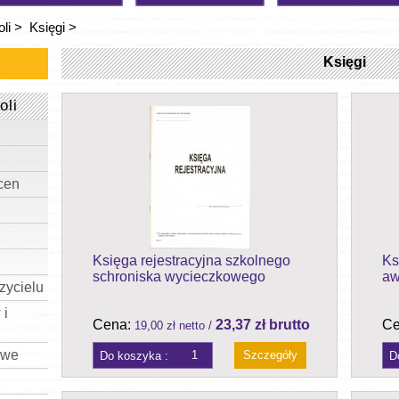
li
>
Księgi
>
Księgi
oli
cen
Księga rejestracyjna szkolnego
Ks
schroniska wycieczkowego
aw
zycielu
 i
Cena:
23,37 zł brutto
Ce
19,00 zł netto /
owe
Szczegóły