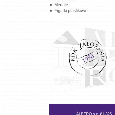
Medale
Figurki plastikowe
ALBERO s.c. 81-825