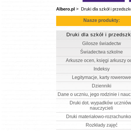
Albero.pl
>
Druki dla szkół i przedszko
Nasze produkty:
Druki dla szkół i przedszk
Gilosze świadectw
Świadectwa szkolne
Arkusze ocen, księgi arkuszy o
Indeksy
Legitymacje, karty rowerowe
Dzienniki
Dane o uczniu, jego rodzinie i nauc
Druki dot. wypadków uczniów
nauczycieli
Druki materiałowo-rozrachunk
Rozkłady zajęć