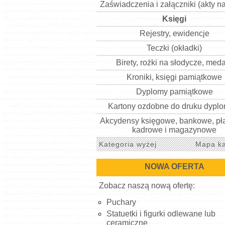
Zaświadczenia i załączniki (akty n
Księgi
Rejestry, ewidencje
Teczki (okładki)
Birety, rożki na słodycze, med
Kroniki, księgi pamiątkowe
Dyplomy pamiątkowe
Kartony ozdobne do druku dypl
Akcydensy księgowe, bankowe, pł
kadrowe i magazynowe
Kategoria wyżej
Mapa ka
NOWA OFERTA
Zobacz naszą nową ofertę:
Puchary
Statuetki i figurki odlewane lub
ceramiczne