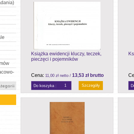
adania)
ale
Książka ewidencji kluczy, teczek,
Ks
pieczęci i pojemników
omów
acowo-
Cena:
13,53 zł brutto
Ce
11,00 zł netto /
Szczegóły
tegorii