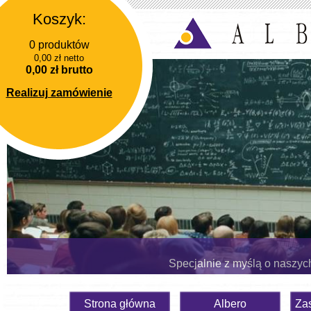
Koszyk:
0 produktów
0,00 zł netto
0,00 zł brutto
Realizuj zamówienie
Specjalnie z myślą o naszyc
Strona główna
Albero
Za