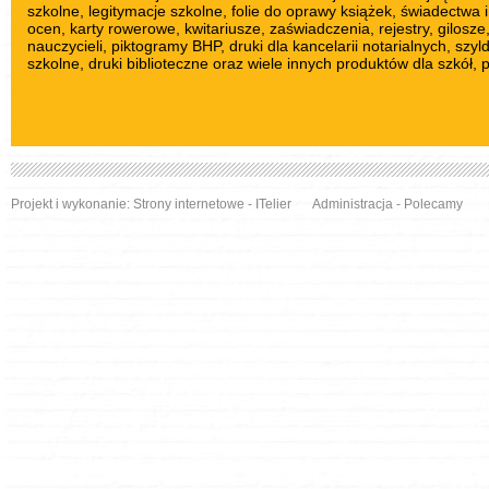
szkolne
, legitymacje szkolne,
folie do oprawy książek
, świadectwa i
ocen,
karty rowerowe
,
kwitariusze
, zaświadczenia, rejestry,
gilosze
nauczycieli
,
piktogramy BHP
, druki dla kancelarii notarialnych,
szyl
szkolne
, druki biblioteczne oraz wiele innych produktów dla szkół, 
Projekt i wykonanie:
Strony internetowe
- ITelier
Administracja
-
Polecamy