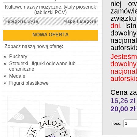
niej ot
Kultowe nazwy muzyczne, tytuły piosenek
zamówie
(tabliczki PCV)
związku
Kategoria wyżej
Mapa kategorii
dni
. Ist
dowol
NOWA OFERTA
nacjona
Zobacz naszą nową ofertę:
autorski
Jesteś
Puchary
dowol
Statuetki i figurki odlewane lub
ceramiczne
nacjona
Medale
autorski
Figurki plastikowe
Cena za
16,26 zł
20,00
zł
Ilość: