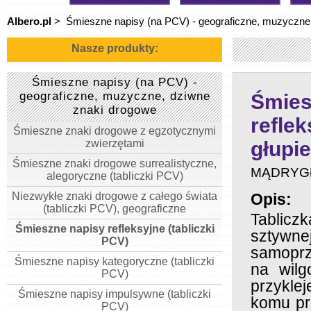
Albero.pl
>
Śmieszne napisy (na PCV) - geograficzne, muzyczne
Nasze produkty:
Śmieszne napisy (na PCV) -
geograficzne, muzyczne, dziwne
Śmies
znaki drogowe
refle
Śmieszne znaki drogowe z egzotycznymi
zwierzętami
głupie
Śmieszne znaki drogowe surrealistyczne,
MĄDRYG
alegoryczne (tabliczki PCV)
Niezwykłe znaki drogowe z całego świata
Opis:
(tabliczki PCV), geograficzne
Tablic
Śmieszne napisy refleksyjne (tabliczki
sztywne
PCV)
samoprz
Śmieszne napisy kategoryczne (tabliczki
na wilg
PCV)
przykle
Śmieszne napisy impulsywne (tabliczki
komu pr
PCV)