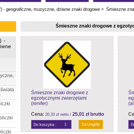
 - geograficzne, muzyczne, dziwne znaki drogowe
>
Śmieszne zna
Śmieszne znaki drogowe z egzoty
) -
iwne
tyczne,
 świata
Śmieszne znaki drogowe z
Śm
e
egzotycznymi zwierzętami
eg
(renifer)
(al
iczki
Cena:
25,01 zł brutto
Ce
20,33 zł netto /
liczki
Szczegóły
liczki