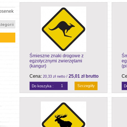
iosenek
tegorii
Śmieszne znaki drogowe z
Śm
egzotycznymi zwierzętami
eg
(kangur)
(p
Cena:
25,01 zł brutto
Ce
20,33 zł netto /
Szczegóły