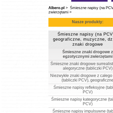
Albero.pl
>
Śmieszne napisy (na PCV)
zwierzętami
>
Nasze produkty:
Śmieszne napisy (na PCV
geograficzne, muzyczne, dz
znaki drogowe
Śmieszne znaki drogowe z
egzotycznymi zwierzętami
Śmieszne znaki drogowe surrealis
alegoryczne (tabliczki PCV)
Niezwykłe znaki drogowe z całego
(tabliczki PCV), geograficzn
Śmieszne napisy refleksyjne (tabl
PCV)
Śmieszne napisy kategoryczne (tab
PCV)
Śmieszne napisy impulsywne (tab