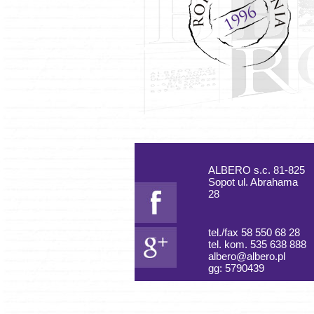
ALBERO s.c. 81-825
Sopot ul. Abrahama
28
tel./fax 58 550 68 28
tel. kom. 535 638 888
albero@albero.pl
gg: 5790439