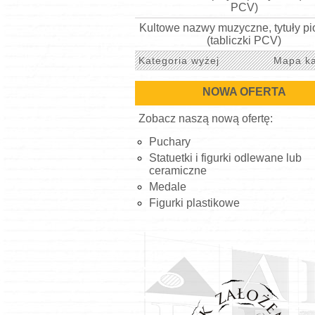
PCV)
Kultowe nazwy muzyczne, tytuły p
(tabliczki PCV)
Kategoria wyżej
Mapa ka
NOWA OFERTA
Zobacz naszą nową ofertę:
Puchary
Statuetki i figurki odlewane lub
ceramiczne
Medale
Figurki plastikowe