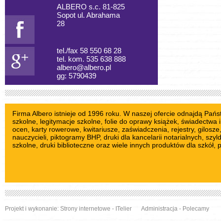
ALBERO s.c. 81-825
Sopot ul. Abrahama
28
tel./fax 58 550 68 28
tel. kom. 535 638 888
albero@albero.pl
gg: 5790439
Firma Albero istnieje od 1996 roku. W naszej ofercie odnajdą Pań
szkolne
, legitymacje szkolne,
folie do oprawy książek
, świadectwa i
ocen,
karty rowerowe
,
kwitariusze
, zaświadczenia, rejestry,
gilosze
nauczycieli
,
piktogramy BHP
, druki dla kancelarii notarialnych,
szyl
szkolne
, druki biblioteczne oraz wiele innych produktów dla szkół, 
Projekt i wykonanie:
Strony internetowe
- ITelier
Administracja
-
Polecamy