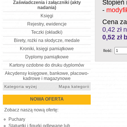
Stopień
Zaświadczenia i załączniki (akty
nadania)
-
modyfi
Księgi
Cena za
Rejestry, ewidencje
0,42 zł n
Teczki (okładki)
0,52
zł 
Birety, rożki na słodycze, medale
Kroniki, księgi pamiątkowe
Ilość:
Dyplomy pamiątkowe
Kartony ozdobne do druku dyplomów
Akcydensy księgowe, bankowe, płacowo-
kadrowe i magazynowe
Kategoria wyżej
Mapa kategorii
NOWA OFERTA
Zobacz naszą nową ofertę:
Puchary
Statuetki i figurki odlewane lub