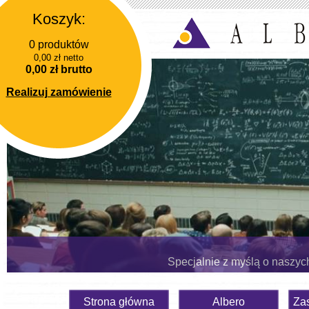
Koszyk:
0 produktów
0,00 zł netto
0,00 zł brutto
Realizuj zamówienie
Specjalnie z myślą o naszyc
Strona główna
Albero
Za