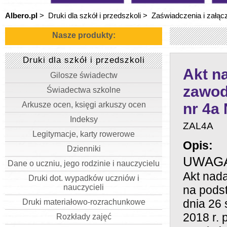
Albero.pl
>
Druki dla szkół i przedszkoli
>
Zaświadczenia i załącz
Nasze produkty:
Druki dla szkół i przedszkoli
Akt n
Gilosze świadectw
zawod
Świadectwa szkolne
Arkusze ocen, księgi arkuszy ocen
nr 4a
Indeksy
ZAL4A
Legitymacje, karty rowerowe
Opis:
Dzienniki
UWAGA: 
Dane o uczniu, jego rodzinie i nauczycielu
Akt nad
Druki dot. wypadków uczniów i
nauczycieli
na podst
dnia 26 
Druki materiałowo-rozrachunkowe
2018 r. 
Rozkłady zajęć