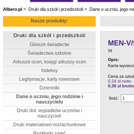
Albero.pl
>
Druki dla szkół i przedszkoli
>
Dane o uczniu, jego ro
Nasze produkty:
Druki dla szkół i przedszkoli
MEN-V/9
Gilosze świadectw
59
Świadectwa szkolne
Opis:
Arkusze ocen, księgi arkuszy ocen
Karta wyciecz
Indeksy
Cena za sztu
Legitymacje, karty rowerowe
0,24 zł netto
0,30
zł brutt
Dzienniki
Dane o uczniu, jego rodzinie i
Ilość:
nauczycielu
Druki dot. wypadków uczniów i
nauczycieli
Druki materiałowo-rozrachunkowe
Rozkłady zajęć