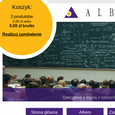
Koszyk:
0 produktów
0,00 zł netto
0,00 zł brutto
Realizuj zamówienie
Specjalnie z myślą o naszyc
Strona główna
Albero
Za