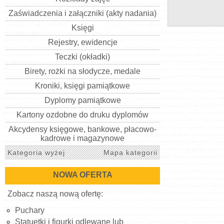
Zaświadczenia i załączniki (akty nadania)
Księgi
Rejestry, ewidencje
Teczki (okładki)
Birety, rożki na słodycze, medale
Kroniki, księgi pamiątkowe
Dyplomy pamiątkowe
Kartony ozdobne do druku dyplomów
Akcydensy księgowe, bankowe, płacowo-
kadrowe i magazynowe
Kategoria wyżej
Mapa kategorii
NOWA OFERTA
Zobacz naszą nową ofertę:
Puchary
Statuetki i figurki odlewane lub