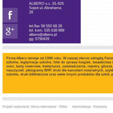
ALBERO s.c. 81-825
Sopot ul. Abrahama
28
tel./fax 58 550 68 28
tel. kom. 535 638 888
albero@albero.pl
gg: 5790439
Firma Albero istnieje od 1996 roku. W naszej ofercie odnajdą Pań
szkolne
, legitymacje szkolne,
folie do oprawy książek
, świadectwa i
ocen,
karty rowerowe
,
kwitariusze
, zaświadczenia, rejestry,
gilosze
nauczycieli
,
piktogramy BHP
, druki dla kancelarii notarialnych,
szyl
szkolne
, druki biblioteczne oraz wiele innych produktów dla szkół, 
Projekt i wykonanie:
Strony internetowe
- ITelier
Administracja
-
Polecamy