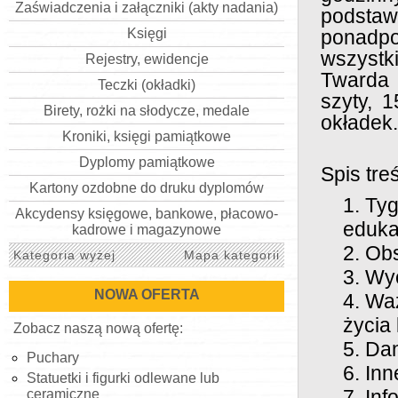
Zaświadczenia i załączniki (akty nadania)
podst
Księgi
ponadp
wszystk
Rejestry, ewidencje
Twarda 
Teczki (okładki)
szyty, 
Birety, rożki na słodycze, medale
okładek.
Kroniki, księgi pamiątkowe
Dyplomy pamiątkowe
Spis treś
Kartony ozdobne do druku dyplomów
Tyg
Akcydensy księgowe, bankowe, płacowo-
eduka
kadrowe i magazynowe
Ob
Kategoria wyżej
Mapa kategorii
Wyc
NOWA OFERTA
Waż
życia
Zobacz naszą nową ofertę:
Da
Puchary
Inn
Statuetki i figurki odlewane lub
Inf
ceramiczne