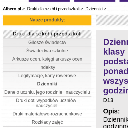
Albero.pl
>
Druki dla szkół i przedszkoli
>
Dzienniki
>
Nasze produkty:
Druki dla szkół i przedszkoli
Dzienn
Gilosze świadectw
klasy 
Świadectwa szkolne
Arkusze ocen, księgi arkuszy ocen
podst
Indeksy
pona
Legitymacje, karty rowerowe
wszys
Dzienniki
godzi
Dane o uczniu, jego rodzinie i nauczycielu
D13
Druki dot. wypadków uczniów i
nauczycieli
Opis:
Druki materiałowo-rozrachunkowe
Dzienni
Rozkłady zajęć
godzinny