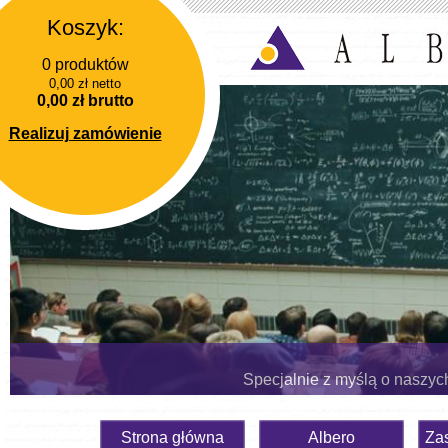
Koszyk:
0 produktów
0,00 zł netto
0,00 zł brutto
Realizuj zamówienie
Specjalnie z myślą o naszyc
Strona główna
Albero
Za