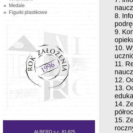
Medale
naucz
Figurki plastikowe
Inf
podrę
Kon
opiek
W
uczni
Re
naucz
Oc
Oc
eduka
Ze
półro
Ze
roczn
ALBERO s.c. 81-825