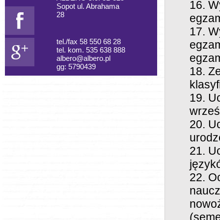
Wy
Sopot ul. Abrahama
28
egzam
Wy
tel./fax 58 550 68 28
egzam
tel. kom. 535 638 888
egzam
albero@albero.pl
gg: 5790439
Ze
klasyf
Uc
wrześ
Uc
urodz
Uc
język
Oc
naucz
nowoż
(seme