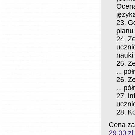
Ocena
język
Go
planu
Ze
uczni
nauki
Ze
... pó
Ze
... pó
In
uczni
Ko
Cena za
29,00 zł