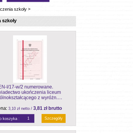
czenia szkoły
>
 szkoły
N-I/17-w/2 numerowane.
iadectwo ukończenia liceum
ólnokształcącego z wyróżn.…
na:
3,81 zł brutto
3,10 zł netto /
Szczegóły