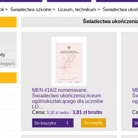
li
>
Świadectwa szkolne
>
Liceum, technikum
>
Świadectwa ukoń
Świadectwa ukończenia
ły
tegorii
MEN-I/16/2 numerowane.
ME
Świadectwo ukończenia liceum
Św
ogólnokształcącego dla uczniów
og
LO…
Cena:
3,81 zł brutto
Ce
3,10 zł netto /
Szczegóły