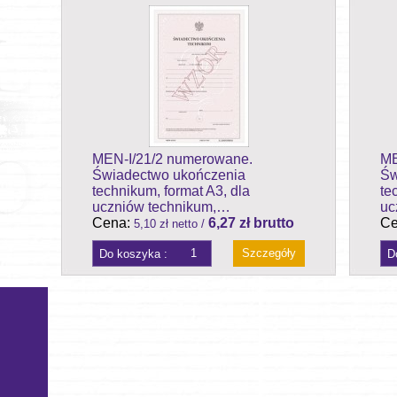
MEN-I/21/2 numerowane.
ME
Świadectwo ukończenia
Św
technikum, format A3, dla
te
uczniów technikum,…
uc
Cena:
6,27 zł brutto
Ce
5,10 zł netto /
Szczegóły