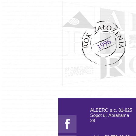
ALBERO s.c. 81-825
Sopot ul. Abrahama
28