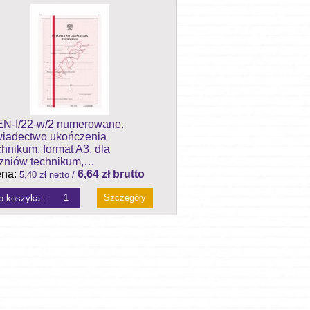
N-I/22-w/2 numerowane.
iadectwo ukończenia
chnikum, format A3, dla
zniów technikum,…
na:
6,64 zł brutto
5,40 zł netto /
Szczegóły