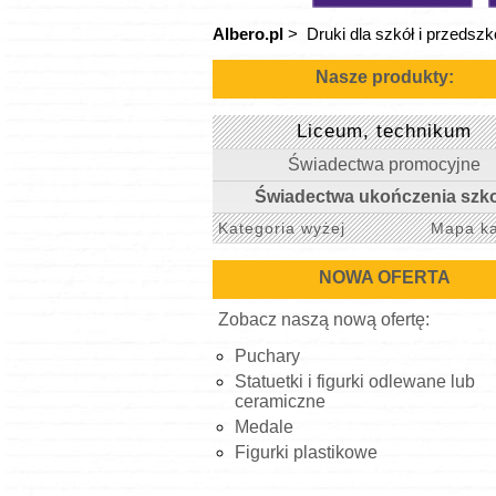
Albero.pl
>
Druki dla szkół i przedszko
Nasze produkty:
Liceum, technikum
Świadectwa promocyjne
Świadectwa ukończenia szko
Kategoria wyżej
Mapa ka
NOWA OFERTA
Zobacz naszą nową ofertę:
Puchary
Statuetki i figurki odlewane lub
ceramiczne
Medale
Figurki plastikowe