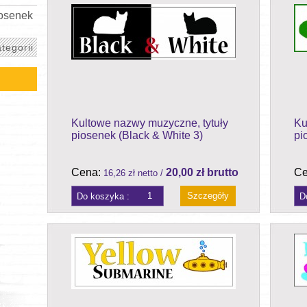
iosenek
tegorii
Kultowe nazwy muzyczne, tytuły
Ku
piosenek (Black & White 3)
pi
Cena:
20,00 zł brutto
Ce
16,26 zł netto /
Szczegóły