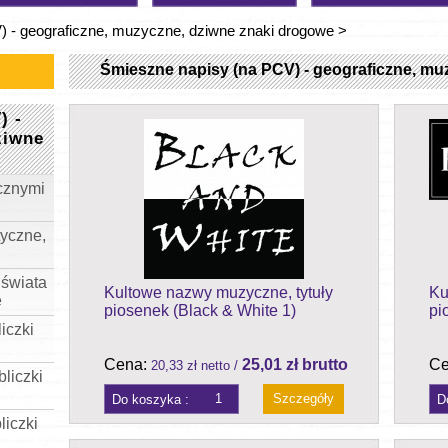
 - geograficzne, muzyczne, dziwne znaki drogowe
>
Śmieszne napisy (na PCV) - geograficzne, mu
) -
ziwne
cznymi
tyczne,
 świata
Kultowe nazwy muzyczne, tytuły
Ku
e
piosenek (Black & White 1)
pi
iczki
Cena:
25,01 zł brutto
Ce
20,33 zł netto /
liczki
Szczegóły
liczki