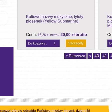
Kultowe nazwy muzyczne, tytuły
Ku
piosenek (Yellow Submarine)
pi
Me
Cena:
20,00 zł brutto
Ce
16,26 zł netto /
Szczegóły
« Pierwsza
<
40
41
W naszej ofercie odnajdą Państwo między innymi:
dzienniki