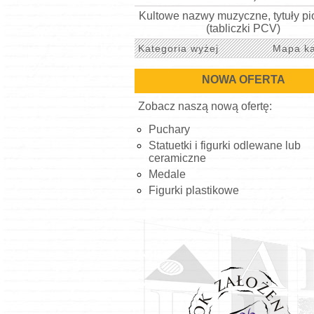
Kultowe nazwy muzyczne, tytuły p
(tabliczki PCV)
Kategoria wyżej
Mapa ka
NOWA OFERTA
Zobacz naszą nową ofertę:
Puchary
Statuetki i figurki odlewane lub
ceramiczne
Medale
Figurki plastikowe