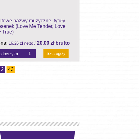
ltowe nazwy muzyczne, tytuły
osenek (Love Me Tender, Love
 True)
na:
20,00 zł brutto
16,26 zł netto /
Szczegóły
42
43