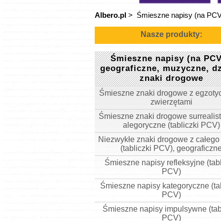
Albero.pl
>
Śmieszne napisy (na PCV)
Nasze produkty:
Śmieszne napisy (na PCV
geograficzne, muzyczne, d
znaki drogowe
Śmieszne znaki drogowe z egzoty
zwierzętami
Śmieszne znaki drogowe surrealis
alegoryczne (tabliczki PCV)
Niezwykłe znaki drogowe z całego
(tabliczki PCV), geograficzn
Śmieszne napisy refleksyjne (tabl
PCV)
Śmieszne napisy kategoryczne (tab
PCV)
Śmieszne napisy impulsywne (tab
PCV)