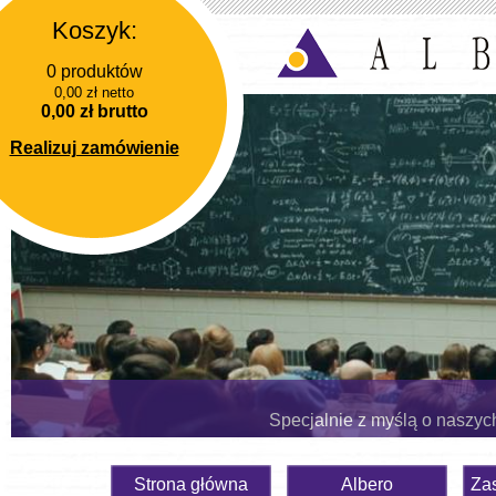
Koszyk:
0 produktów
0,00 zł netto
0,00 zł brutto
Realizuj zamówienie
Specjalnie z myślą o naszyc
Strona główna
Albero
Za