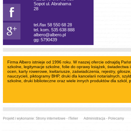
Sopot ul. Abrahama
28
tel./fax 58 550 68 28
tel. kom. 535 638 888
albero@albero.pl
gg: 5790439
Firma Albero istnieje od 1996 roku. W naszej ofercie odnajdą Pań
szkolne
, legitymacje szkolne,
folie do oprawy książek
, świadectwa i
ocen,
karty rowerowe
,
kwitariusze
, zaświadczenia, rejestry,
gilosze
nauczycieli
,
piktogramy BHP
, druki dla kancelarii notarialnych,
szyl
szkolne
, druki biblioteczne oraz wiele innych produktów dla szkół, 
Projekt i wykonanie:
Strony internetowe
- ITelier
Administracja
-
Polecamy