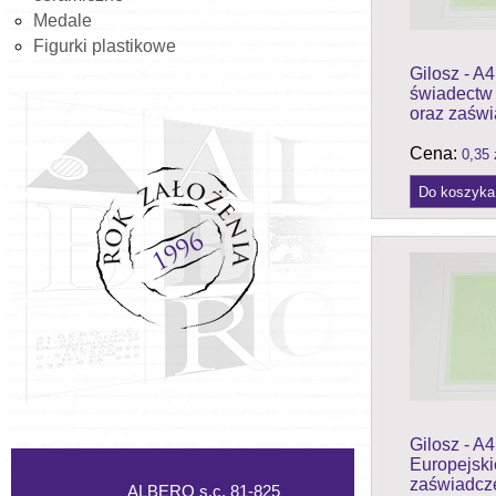
Medale
Figurki plastikowe
Gilosz - A4
świadectw 
oraz zaśw
Cena:
0,35 
Gilosz - A4
Europejski
zaświadcz
ALBERO s.c. 81-825