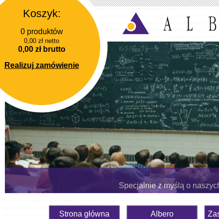
Koszyk:
0 produktów
0,00 zł netto
0,00 zł brutto
Realizuj zamówienie
Specjalnie z myślą o naszyc
Strona główna
Albero
Za