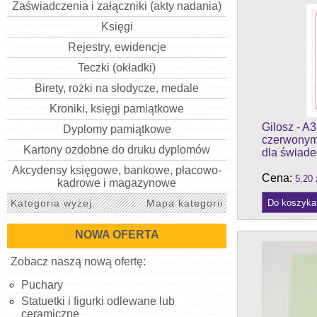
Zaświadczenia i załączniki (akty nadania)
Księgi
Rejestry, ewidencje
Teczki (okładki)
Birety, rożki na słodycze, medale
Kroniki, księgi pamiątkowe
Gilosz - A3
Dyplomy pamiątkowe
czerwonym 
Kartony ozdobne do druku dyplomów
dla świad
Akcydensy księgowe, bankowe, płacowo-
Cena:
5,20 
kadrowe i magazynowe
Kategoria wyżej
Mapa kategorii
NOWA OFERTA
Zobacz naszą nową ofertę:
Puchary
Statuetki i figurki odlewane lub
ceramiczne