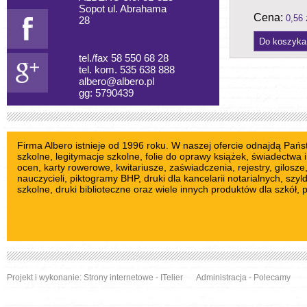
Sopot ul. Abrahama
Cena:
0,56 
28
tel./fax 58 550 68 28
tel. kom. 535 638 888
albero@albero.pl
gg: 5790439
Firma Albero istnieje od 1996 roku. W naszej ofercie odnajdą Pań
szkolne
, legitymacje szkolne,
folie do oprawy książek
, świadectwa i
ocen,
karty rowerowe
,
kwitariusze
, zaświadczenia, rejestry,
gilosze
nauczycieli
,
piktogramy BHP
, druki dla kancelarii notarialnych,
szyl
szkolne
, druki biblioteczne oraz wiele innych produktów dla szkół, 
Projekt i wykonanie:
Strony internetowe
- ITelier
Administracja
-
Polecamy