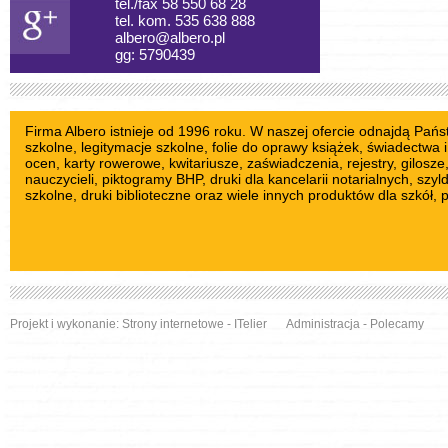
tel./fax 58 550 68 28
tel. kom. 535 638 888
albero@albero.pl
gg: 5790439
Firma Albero istnieje od 1996 roku. W naszej ofercie odnajdą Pań
szkolne
, legitymacje szkolne,
folie do oprawy książek
, świadectwa i
ocen,
karty rowerowe
,
kwitariusze
, zaświadczenia, rejestry,
gilosze
nauczycieli
,
piktogramy BHP
, druki dla kancelarii notarialnych,
szyl
szkolne
, druki biblioteczne oraz wiele innych produktów dla szkół, 
Projekt i wykonanie:
Strony internetowe
- ITelier
Administracja
-
Polecamy