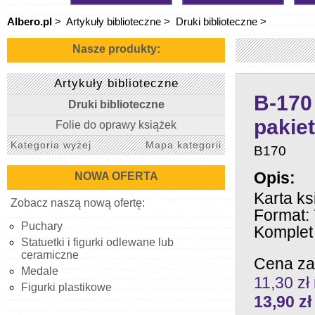
Albero.pl
>
Artykuły biblioteczne
>
Druki biblioteczne
>
Nasze produkty:
Artykuły biblioteczne
B-170 
Druki biblioteczne
pakiet
Folie do oprawy książek
Kategoria wyżej
Mapa kategorii
B170
Opis:
NOWA OFERTA
Karta ks
Zobacz naszą nową ofertę:
Format:
Puchary
Komplet
Statuetki i figurki odlewane lub
ceramiczne
Cena za
Medale
11,30 zł
Figurki plastikowe
13,90
zł