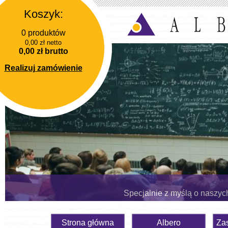
Koszyk:
0 produktów
0,00 zł netto
0,00 zł brutto
Realizuj zamówienie
Specjalnie z myślą o naszyc
Strona główna
Albero
Za