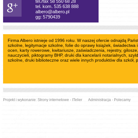
tel./fax 58 550 68 28
tel. kom. 535 638 888
albero@albero.pl
gg: 5790439
Firma Albero istnieje od 1996 roku. W naszej ofercie odnajdą Pań
szkolne
, legitymacje szkolne,
folie do oprawy książek
, świadectwa i
ocen,
karty rowerowe
,
kwitariusze
, zaświadczenia, rejestry,
gilosze
nauczycieli
,
piktogramy BHP
, druki dla kancelarii notarialnych,
szyl
szkolne
, druki biblioteczne oraz wiele innych produktów dla szkół, 
Projekt i wykonanie:
Strony internetowe
- ITelier
Administracja
-
Polecamy