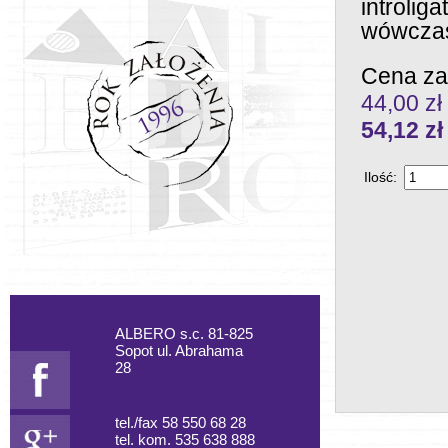
introlig
wówczas 
Cena za
44,00 zł
54,12
zł
Ilość:
ALBERO s.c. 81-825
Sopot ul. Abrahama
28
tel./fax 58 550 68 28
tel. kom. 535 638 888