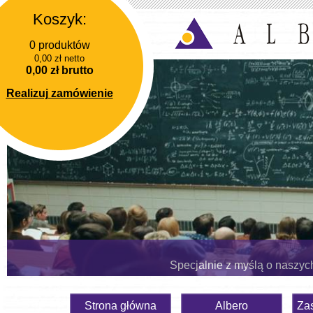
Koszyk:
0 produktów
0,00 zł netto
0,00 zł brutto
Realizuj zamówienie
Specjalnie z myślą o naszyc
Strona główna
Albero
Za