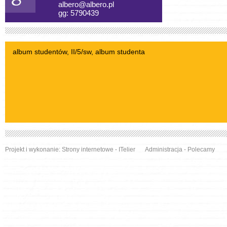
albero@albero.pl
gg: 5790439
album studentów, II/5/sw, album studenta
Projekt i wykonanie:
Strony internetowe
- ITelier
Administracja
-
Polecamy