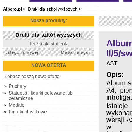
Albero.pl
>
Druki dla szkół wyższych
>
Nasze produkty:
Druki dla szkół wyższych
Album
Teczki akt studenta
II/5/s
Kategoria wyżej
Mapa kategorii
AST
NOWA OFERTA
Opis:
Zobacz naszą nową ofertę:
Album st
Puchary
A4, pio
Statuetki i figurki odlewane lub
introliga
ceramiczne
Istnie
Medale
wykona
Figurki plastikowe
wersji 
w tw