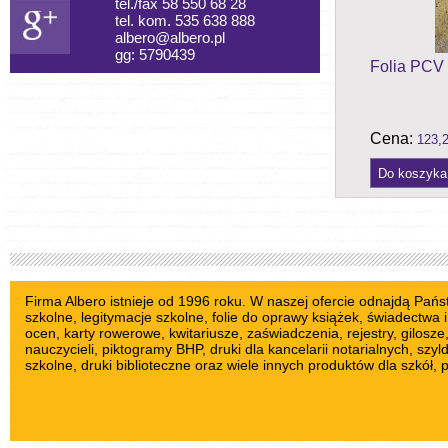
tel./fax 58 550 68 28
tel. kom. 535 638 888
albero@albero.pl
gg: 5790439
Folia PCV
Cena:
123,2
Firma Albero istnieje od 1996 roku. W naszej ofercie odnajdą Pań
szkolne
, legitymacje szkolne,
folie do oprawy książek
, świadectwa i
ocen,
karty rowerowe
,
kwitariusze
, zaświadczenia, rejestry,
gilosze
nauczycieli
,
piktogramy BHP
, druki dla kancelarii notarialnych,
szyl
szkolne
, druki biblioteczne oraz wiele innych produktów dla szkół, 