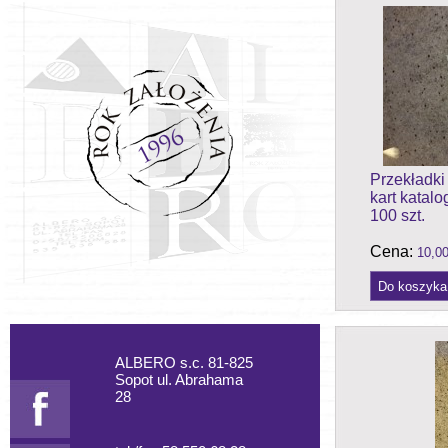
Przekładki
kart katal
100 szt.
Cena:
10,00
ALBERO s.c. 81-825
Sopot ul. Abrahama
28