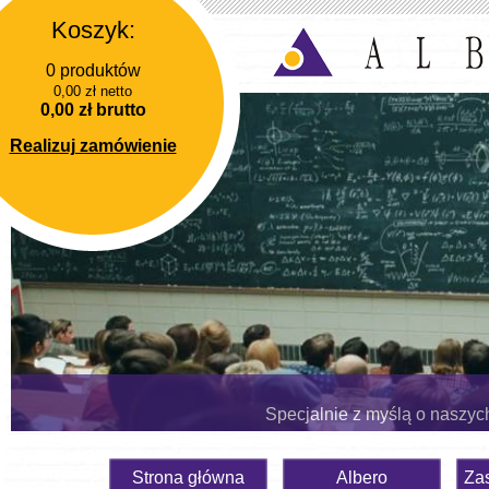
Koszyk:
0 produktów
0,00 zł netto
0,00 zł brutto
Realizuj zamówienie
Specjalnie z myślą o naszyc
Strona główna
Albero
Za