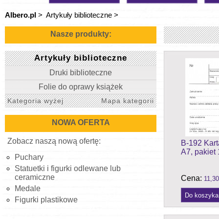
Albero.pl
>
Artykuły biblioteczne
>
Nasze produkty:
Artykuły biblioteczne
Druki biblioteczne
Folie do oprawy książek
Kategoria wyżej
Mapa kategorii
NOWA OFERTA
Zobacz naszą nową ofertę:
B-192 Kart
A7, pakiet 
Puchary
Statuetki i figurki odlewane lub
ceramiczne
Cena:
11,30
Medale
Figurki plastikowe